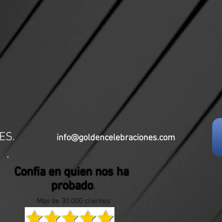
CIONES.
info@goldencelebraciones.com
Confia en quien nos ha
probado
.
Más de 30.000 clientes