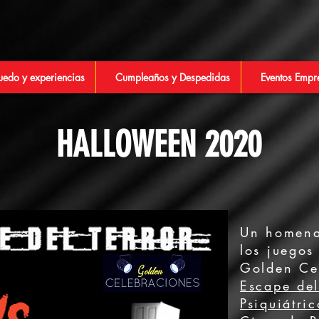
uedo y experiencias
Cumpleaños y Despedidas
Eventos Empr
HALLOWEEN 2020
Un homenaj
los juegos
Golden Ce
Escape del
Psiquiátric