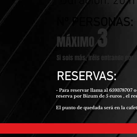
Duración: 20 
Nº PERSONAS:
3
MÁXIMO
Si sois más, iréis entrando por 
RESERVAS:
- Para reservar llama al 659378707 
reserva por Bizum de 5 euros , el res
El punto de quedada será en la caf