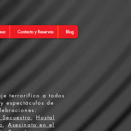
esa
Contacto y Reservas
Blog
e terrorífico a todos
 y espectáculos de
lebraciones:
 Secuestro
,
Hostal
o
,
Asesinato en el