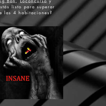
Big Bon
,
Loconcurso
y
stás listo para superar
de las 4 habitaciones?