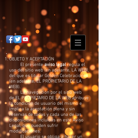
OBJETO Y ACEPTACIÓN
El presente
aviso legal
regula el
uso del sitio web (en adelante, LA WEB),
del que es titular Golden Celebraciones
(en adelante, EL PROPIETARIO DE LA
WEB).
La navegación por el sitio web
de EL PROPIETARIO DE LA WEB atribuye
la condición de usuario del mismo e
implica la aceptación plena y sin
reservas de todas y cada una de las
disposiciones incluidas en este Aviso
Legal, que pueden sufrir
modificaciones.
El usuario se obliga a hacer un