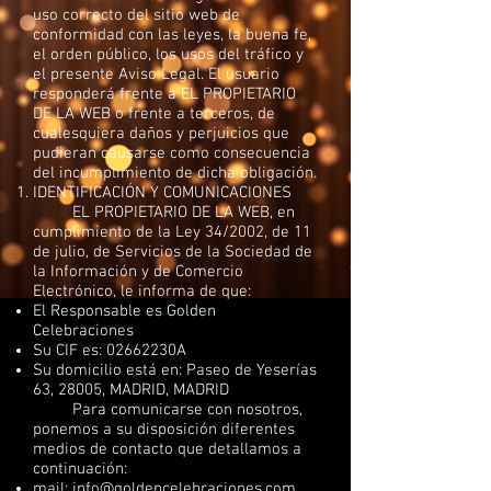
uso correcto del sitio web de
conformidad con las leyes, la buena fe,
el orden público, los usos del tráfico y
el presente Aviso Legal. El usuario
responderá frente a EL PROPIETARIO
DE LA WEB o frente a terceros, de
cualesquiera daños y perjuicios que
pudieran causarse como consecuencia
del incumplimiento de dicha obligación.
IDENTIFICACIÓN Y COMUNICACIONES
EL PROPIETARIO DE LA WEB, en
cumplimiento de la Ley 34/2002, de 11
de julio, de Servicios de la Sociedad de
la Información y de Comercio
Electrónico, le informa de que:
El Responsable es Golden
Celebraciones
Su CIF es: 02662230A
Su domicilio está en: Paseo de Yeserías
63, 28005, MADRID, MADRID
Para comunicarse con nosotros,
ponemos a su disposición diferentes
medios de contacto que detallamos a
continuación:
mail:
info@goldencelebraciones.com