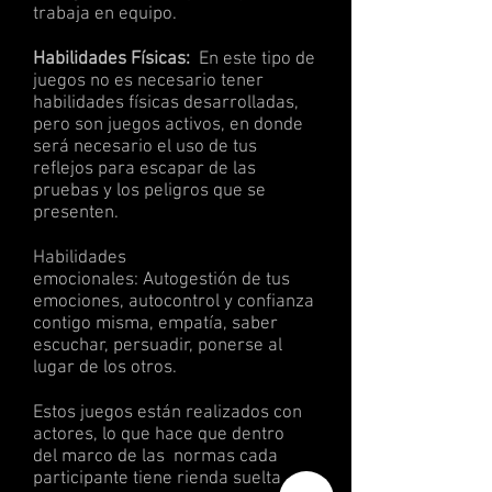
trabaja en equipo.
Habilidades Físicas:
En este tipo de
juegos no es necesario tener
habilidades físicas desarrolladas,
pero son juegos activos, en donde
será necesario el uso de tus
reflejos para escapar de las
pruebas y los peligros que se
presenten.
Habilidades
emocionales: Autogestión de tus
emociones, autocontrol y confianza
contigo misma, empatía, saber
escuchar, persuadir, ponerse al
lugar de los otros.
Estos juegos están realizados con
actores, lo que hace que dentro
del marco de las normas cada
participante tiene rienda suelta