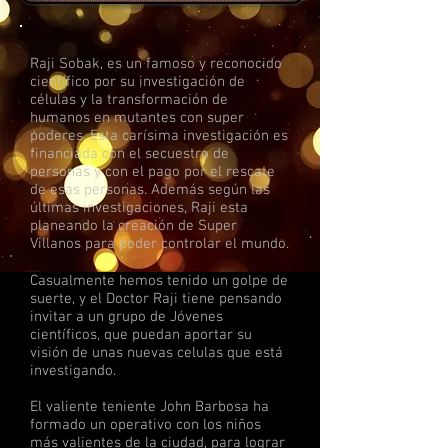
Raji Sobak, es un famoso y reconocido
científico por su investigación de
células y la transformación de
humanos en mutantes con super
poderes. Esta carísima investigación es
financiada con el secuestro de
personas y con el pago por el rescate
de esas personas. Además según las
últimas investigaciones, Raji esta
planeando la creación de Super
Villanos para poder controlar el mundo.
Casualmente hemos tenido un golpe de
suerte, y el Doctor Raji tiene pensando
invitar a un grupo de Jóvenes
científicos, que puedan aportar su
visión de unas nuevas celulas que está
investigando.
El valiente teniente John Barbosa ha
formado un operativo con los niños
más valientes de la ciudad, para lograr