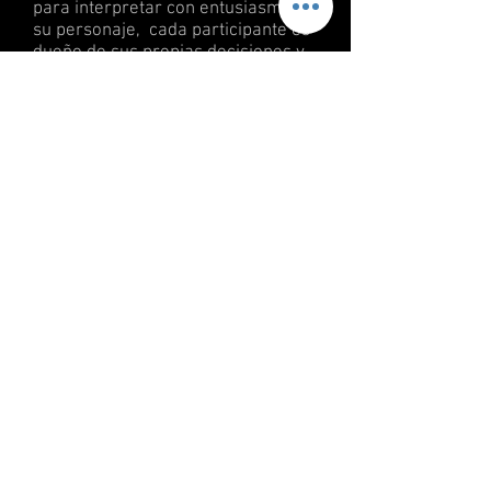
para interpretar con entusiasmo a
su personaje, cada participante es
dueño de sus propias decisiones y
puede llevarlas a cabo sin ningún
tipo de represión siempre que
respete las normas.