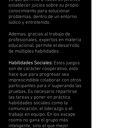
establecer juicios sobre su propio
conocimiento para solucionar
problemas, dentro de un entorno
lúdico y entretenido.
Ademas, gracias al trabajo de
profesionales, expertos en materia
educacional, permite el desarrollo
de múltiples habilidades:
Habilidades Sociales:
Estos juegos
son de carácter cooperativo, esto
hace que para progresar sea
imprescindible colaborar con otros
participantes para ir superando las
pruebas, Es necesario repartirse
las tareas y poner en práctica
habilidades sociales como la
comunicación, el liderazgo o el
trabajo en equipo. En los escape
rooms no gana el grupo más
inteligente, sino el que mejor