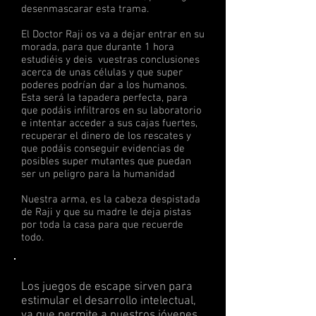
desenmascarar esta trama.
El Doctor Raji os va a dejar entrar en su
morada, para que durante 1 hora
estudiéis y deis vuestras conclusiones
acerca de unas células y que super
poderes podrían dar a los humanos.
Esta será la tapadera perfecta, para
que podáis infiltraros en su laboratorio
e intentar acceder a sus cajas fuertes,
recuperar el dinero de los rescates y
que podáis conseguir evidencias de
posibles super mutantes que puedan
ser un peligro para la humanidad
Nuestra arma, es la cabeza despistada
de Raji y que su madre le deja pistas
por toda la casa para que recuerde
todo.
Los juegos de escape sirven para
estimular el desarrollo intelectual,
ya que permite a nuestros jóvenes